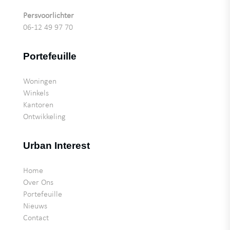
Persvoorlichter
06-12 49 97 70
Portefeuille
Woningen
Winkels
Kantoren
Ontwikkeling
Urban Interest
Home
Over Ons
Portefeuille
Nieuws
Contact